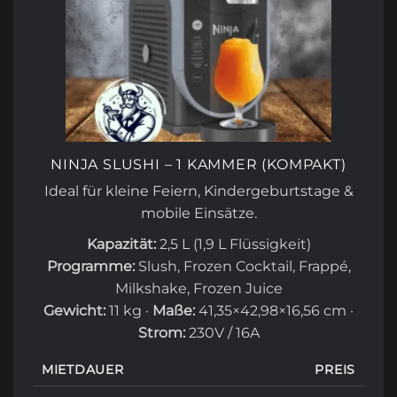
NINJA SLUSHI – 1 KAMMER (KOMPAKT)
Ideal für kleine Feiern, Kindergeburtstage &
mobile Einsätze.
Kapazität:
2,5 L (1,9 L Flüssigkeit)
Programme:
Slush, Frozen Cocktail, Frappé,
Milkshake,
Frozen Juice
Gewicht:
11 kg ·
Maße:
41,35×42,98×16,56 cm ·
Strom:
230V / 16A
MIETDAUER
PREIS