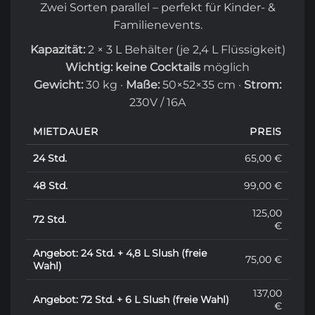
Zwei Sorten parallel – perfekt für Kinder- &
Familienevents.
Kapazität:
2 × 3 L Behälter (je 2,4 L Flüssigkeit)
Wichtig:
keine Cocktails
möglich
Gewicht:
30 kg ·
Maße:
50×52×35 cm ·
Strom:
230V / 16A
MIETDAUER
PREIS
24 Std.
65,00 €
48 Std.
99,00 €
125,00
72 Std.
€
Angebot: 24 Std. + 4,8 L Slush (freie
75,00 €
Wahl)
137,00
Angebot: 72 Std. + 6 L Slush (freie Wahl)
€