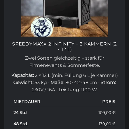
SPEEDYMAXX 2 INFINITY – 2 KAMMERN (2
× 12 L)
Zwei Sorten gleichzeitig – stark für
Firmenevents & Sommerfeste.
Kapazität:
2 × 12 L (min. Füllung 6 L je Kammer)
Gewicht:
53 kg ·
Maße:
80×42×48 cm ·
Strom:
230V / 16A ·
Leistung:
1100 W
MIETDAUER
PREIS
24 Std.
109,00 €
48 Std.
139,00 €