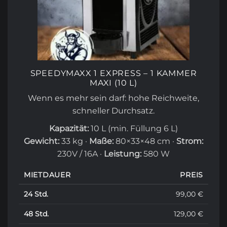
SPEEDYMAXX 1 EXPRESS – 1 KAMMER
MAXI (10 L)
Wenn es mehr sein darf: hohe Reichweite,
schneller Durchsatz.
Kapazität:
10 L (min. Füllung 6 L)
Gewicht:
33 kg ·
Maße:
80×33×48 cm ·
Strom:
230V / 16A ·
Leistung:
580 W
MIETDAUER
PREIS
24 Std.
99,00 €
48 Std.
129,00 €