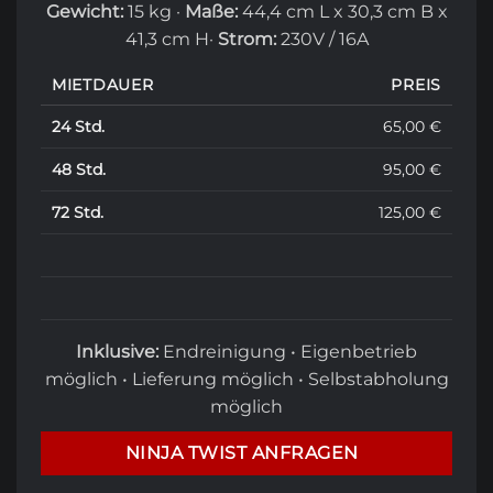
Gewicht:
15 kg ·
Maße:
44,4 cm L x 30,3 cm B x
41,3 cm H
·
Strom:
230V / 16A
MIETDAUER
PREIS
24 Std.
65,00 €
48 Std.
95,00 €
72 Std.
125,00 €
Inklusive:
Endreinigung • Eigenbetrieb
möglich • Lieferung möglich • Selbstabholung
möglich
NINJA TWIST ANFRAGEN