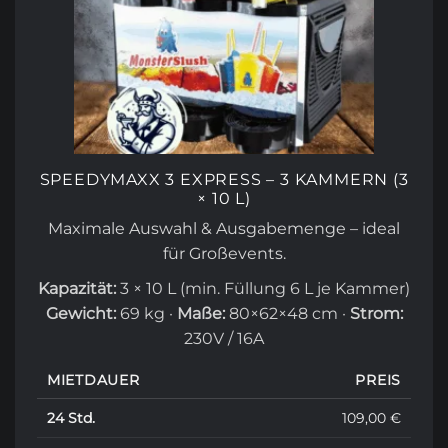
SPEEDYMAXX 3 EXPRESS – 3 KAMMERN (3
× 10 L)
Maximale Auswahl & Ausgabemenge – ideal
für Großevents.
Kapazität:
3 × 10 L (min. Füllung 6 L je Kammer)
Gewicht:
69 kg ·
Maße:
80×62×48 cm ·
Strom:
230V / 16A
MIETDAUER
PREIS
24 Std.
109,00 €