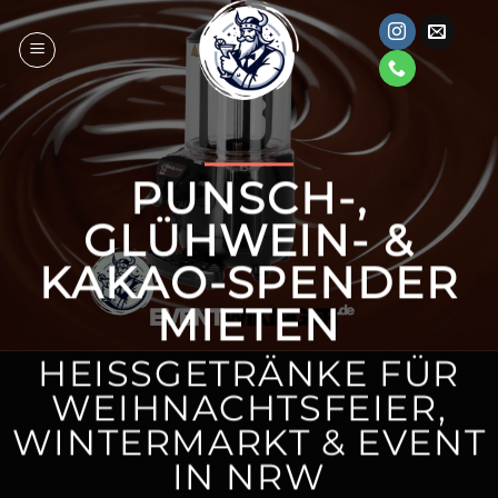
Zum
Inhalt
springen
PUNSCH-,
GLÜHWEIN- &
KAKAO-SPENDER
MIETEN
HEISSGETRÄNKE FÜR W
EIHNACHTSFEIER, W
INTERMARKT & EVENT I
N NRW