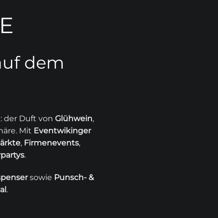
E
auf dem
 der Duft von
Glühwein
,
häre. Mit
Eventwikinger
ärkte
,
Firmenevents
,
partys
.
spenser
sowie
Punsch- &
al
.