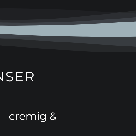
NSER
– cremig &