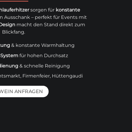
lauferhitzer
sorgen für
konstante
n Ausschank – perfekt für Events mit
Design
macht den Stand direkt zum
Blickfang.
tzung
& konstante Warmhaltung
-System
für hohen Durchsatz
dienung
& schnelle Reinigung
smarkt, Firmenfeier, Hüttengaudi
WEIN ANFRAGEN