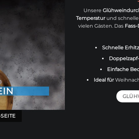
Unsere
Glühweindurch
Temperatur
und schnelle
vielen Gästen. Das
Fass-
Schnelle Erhi
Doppelzapf
Einfache Be
Ideal für
Weihnacht
IN
GLÜH
SEITE