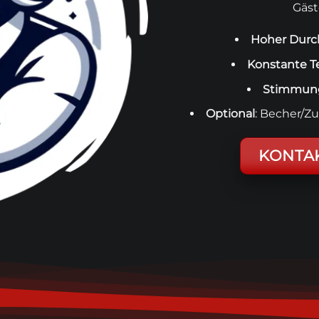
Gäst
Hoher Durc
Konstante T
Stimmung
Optional
: Becher/Z
KONTA