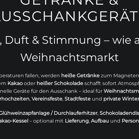
AUSSCHANKGERÄT
 Duft & Stimmung – wie 
Weihnachtsmarkt
eraturen fallen, werden
heiße Getränke
zum Magneten:
gem
Kakao
oder
heißer Schokolade
schafft sofort Atmosp
nelle Geräte für den Ausschank – ideal für
Weihnachtsm
rhochzeiten
,
Vereinsfeste
,
Stadtfeste
und
private Winter
Glühweinzapfanlage / Durchlauferhitzer
,
Schokoladendi
akao-Kessel
– optional mit
Lieferung
,
Aufbau
und
Person