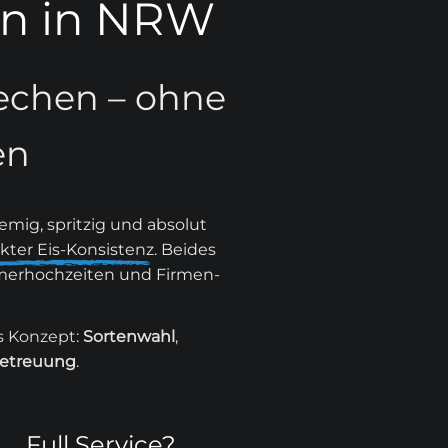
en in NRW
echen – ohne
en
emig, spritzig und absolut
kter Eis-Konsistenz
. Beides
mmerhochzeiten und Firmen-
s Konzept:
Sortenwahl
,
etreuung
.
Full Service?