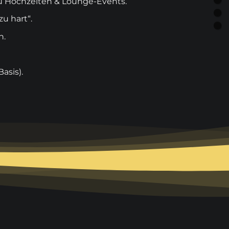
zu Hochzeiten & Lounge-Events.
zu hart“.
n.
asis).