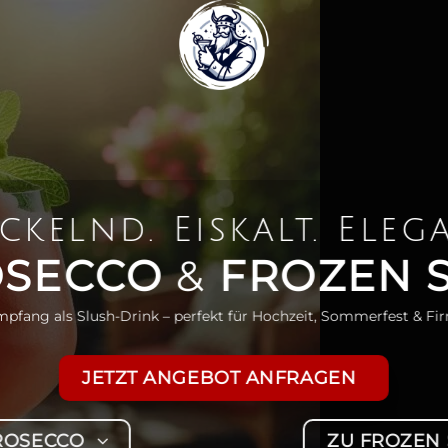
ckelnd. Eiskalt. Eleg
OSECCO
&
FROZEN 
mpfang als Slush-Drink – perfekt für Hochzeit, Sommerfest & F
JETZT ANGEBOT ANFRAGEN
ROSECCO
ZU FROZEN 