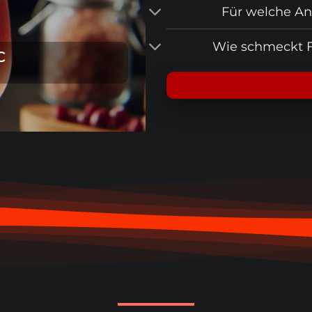
Für welche Anl
Wie schmeckt F
C
FROS
Bee