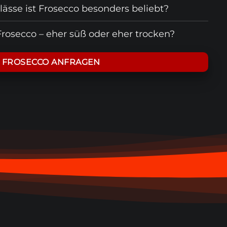
ässe ist Frosecco besonders beliebt?
rosecco – eher süß oder eher trocken?
ECCO STRAWBERRY
ren-Note für Wow-Effekt & Farbe
FROSECCO ANFRAGEN