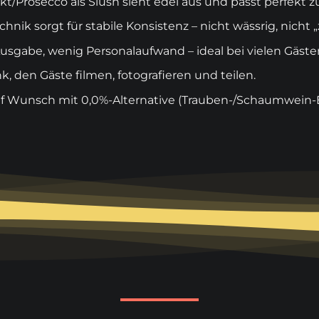
ekt/Prosecco als
Slush
sieht edel aus und passt perfekt 
hnik sorgt für stabile Konsistenz – nicht wässrig, nicht „
usgabe, wenig Personalaufwand – ideal bei vielen Gäste
k, den Gäste filmen, fotografieren und teilen.
f Wunsch mit 0,0%-Alternative (Trauben-/Schaumwein-B