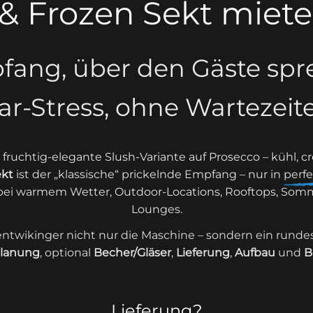
 & Frozen Sekt miet
fang, über den Gäste spr
ar-Stress, ohne Wartezeit
 fruchtig-elegante Slush-Variante auf Prosecco – kühl, cr
ekt
ist der „klassische“ prickelnde Empfang – nur in
perfe
 bei warmem Wetter, Outdoor-Locations, Rooftops, So
Lounges.
twikinger nicht nur die Maschine – sondern ein runde
lanung
, optional
Becher/Gläser
,
Lieferung
,
Aufbau
und
B
Lieferung?