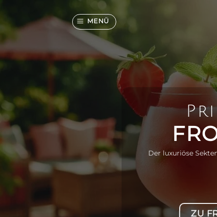
Zum
Inhalt
MENÜ
springen
Pri
FR
Der luxuriöse Sekte
ZU F