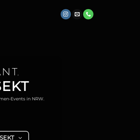
ant.
SEKT
irmen-Events in NRW.
SEKT