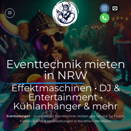
Zum
Inhalt
springen
Eventtechnik mieten
in NRW
Effektmaschinen • DJ &
Entertainment •
Kühlanhänger & mehr
Eventwikinger
– zuverlässiger Eventtechnik-Verleih und Service für Feiern,
Firmen-Events & Veranstaltungen in Nordrhein-Westfalen.