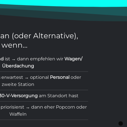
an (oder Alternative),
wenn…
nd
ist → dann empfehlen wir
Wagen/
Überdachung
s
erwartest → optional
Personal
oder
zweite Station
30-V-Versorgung
am Standort hast
 priorisierst → dann eher
Popcorn
oder
Waffeln