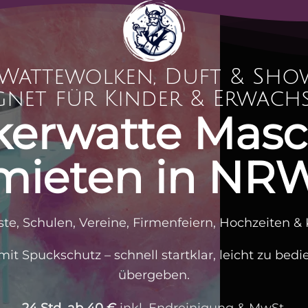
Wattewolken, Duft & Show
net für Kinder & Erwach
kerwatte Masc
mieten in NR
ste, Schulen, Vereine, Firmenfeiern, Hochzeiten & 
it Spuckschutz – schnell startklar, leicht zu bed
übergeben.
24 Std. ab 40 €
inkl. Endreinigung & MwSt.