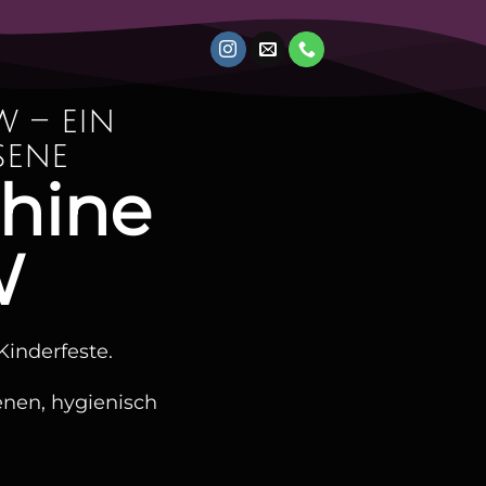
 – ein
sene
hine
W
Kinderfeste.
ienen, hygienisch