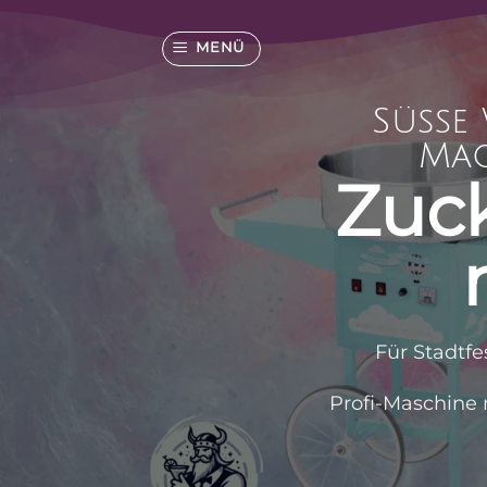
Zum
Inhalt
MENÜ
springen
Süße 
Mag
Zuc
Für Stadtfe
Profi-Maschine m