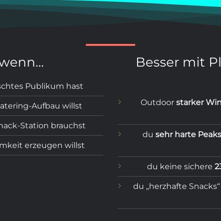
, wenn…
Besser mit Pl
chtes Publikum hast
Outdoor
starker Wi
tering-Aufbau willst
nack-Station brauchst
du
sehr harte Peak
keit erzeugen willst
du keine sichere
2
du „herzhafte Snacks“