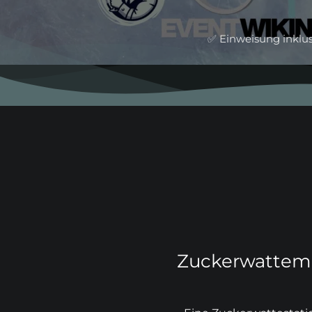
✅ Einweisung inklu
Zuckerwattema