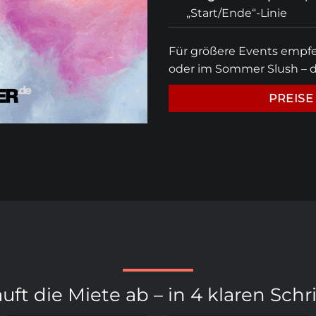
„Start/Ende“-Linie
Für größere Events empfeh
oder im Sommer
Slush
– d
PREISE
äuft die Miete ab – in 4 klaren Schr