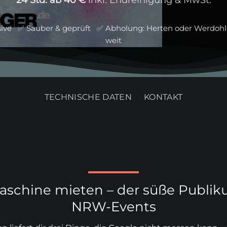
sive ✅ Sauber & geprüft ✅ Abholung: Herten oder Werdo
weit
TECHNISCHE DATEN
KONTAKT
schine mieten – der süße Publi
NRW-Events