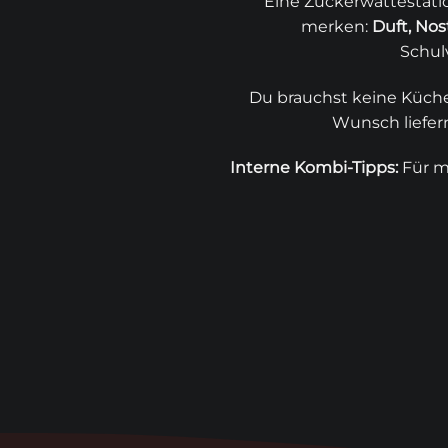
Eine Zuckerwattestation
merken:
Duft, No
Schul
Du brauchst keine Küche,
Wunsch liefer
Interne Kombi-Tipps:
Für m