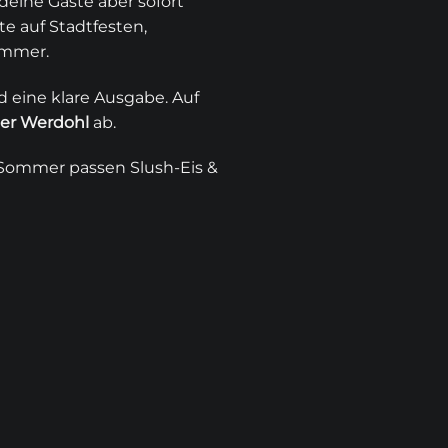
deine Gäste aber sofort
te
auf Stadtfesten,
immer.
d eine klare Ausgabe. Auf
der Werdohl
ab.
m Sommer passen
Slush-Eis
&