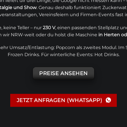
 liefert dir drei Dinge, die Google nicht messen kann – 
stalgie und Show
. Genau deshalb funktioniert
Zuckerwat
veranstaltungen, Vereinsfeiern und Firmen-Events fast 
 keine Teller – nur
230 V
, einen passenden Stellplatz un
n wir NRW-weit oder du holst die Maschine
in Herten o
ehr Umsatz/Entlastung:
Popcorn
als zweites Modul. I
Frozen Drinks
. Für winterliche Events:
Hot Drinks
.
PREISE ANSEHEN
JETZT ANFRAGEN (WHATSAPP)