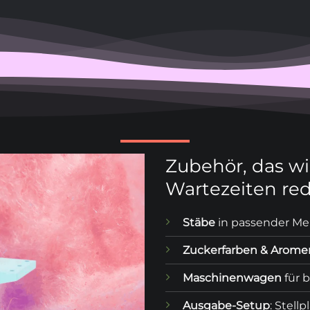
Zubehör, das wir
Wartezeiten red
Stäbe
in passender Me
Zuckerfarben & Arome
Maschinenwagen
für 
Ausgabe-Setup
: Stell