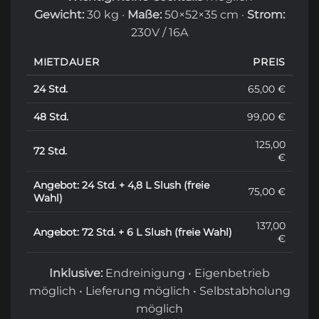
Gewicht:
30 kg ·
Maße:
50×52×35 cm ·
Strom:
230V / 16A
MIETDAUER
PREIS
24 Std.
65,00 €
48 Std.
99,00 €
125,00
72 Std.
€
Angebot: 24 Std. + 4,8 L Slush (freie
75,00 €
Wahl)
137,00
Angebot: 72 Std. + 6 L Slush (freie Wahl)
€
Inklusive:
Endreinigung • Eigenbetrieb
möglich • Lieferung möglich • Selbstabholung
möglich