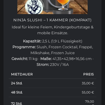
NINJA SLUSHI – 1 KAMMER (KOMPAKT)
Ideal für kleine Feiern, Kindergeburtstage &
mobile Einsätze.
Kapazität:
2,5 L (1,9 L Flüssigkeit)
Programme:
Slush, Frozen Cocktail, Frappé,
Milkshake,
Frozen Juice
Gewicht:
11 kg ·
Maße:
41,35×42,98×16,56 cm ·
Strom:
230V / 16A
MIETDAUER
PREIS
24 Std.
35,00 €
48 Std.
55,00 €
79,00
72 Std.