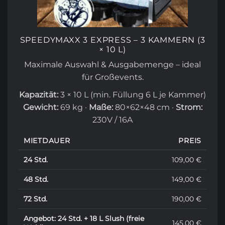
SPEEDYMAXX 3 EXPRESS – 3 KAMMERN (3
× 10 L)
Maximale Auswahl & Ausgabemenge – ideal
für Großevents.
Kapazität:
3 × 10 L (min. Füllung 6 L je Kammer)
Gewicht:
69 kg ·
Maße:
80×62×48 cm ·
Strom:
230V / 16A
MIETDAUER
PREIS
24 Std.
109,00 €
48 Std.
149,00 €
72 Std.
190,00 €
Angebot: 24 Std. + 18 L Slush (freie
145,00 €