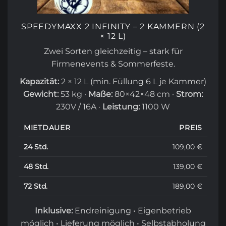
SPEEDYMAXX 2 INFINITY – 2 KAMMERN (2
× 12 L)
Zwei Sorten gleichzeitig – stark für
Firmenevents & Sommerfeste.
Kapazität:
2 × 12 L (min. Füllung 6 L je Kammer)
Gewicht:
53 kg ·
Maße:
80×42×48 cm ·
Strom:
230V / 16A ·
Leistung:
1100 W
MIETDAUER
PREIS
24 Std.
109,00 €
48 Std.
139,00 €
72 Std.
189,00 €
Inklusive:
Endreinigung • Eigenbetrieb
möglich • Lieferung möglich • Selbstabholung