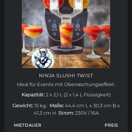
NINJA SLUSHI TWIST
Ideal für Events mit Überraschungseffekt.
Kapazität:
2 x 2,1 L (2 x 1,4 L Flüssigkeit)
Gewicht:
15 kg ·
Maße:
44,4 cm L x 30,3 cm B x
41,3 cm H
·
Strom:
230V / 16A
MIETDAUER
PREIS