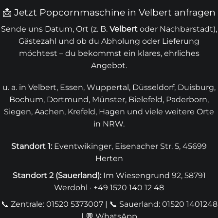
📩 Jetzt Popcornmaschine in Velbert anfragen
Sende uns Datum, Ort (z. B.
Velbert
oder Nachbarstadt),
Gästezahl und ob du Abholung oder Lieferung
möchtest – du bekommst ein klares, ehrliches
Angebot.
u. a. in Velbert, Essen, Wuppertal, Düsseldorf, Duisburg,
Bochum, Dortmund, Münster, Bielefeld, Paderborn,
Siegen, Aachen, Krefeld, Hagen und viele weitere Orte
in NRW.
Standort 1:
Eventwikinger, Eisenacher Str. 5, 45699
Herten
Standort 2 (
Sauerland
):
Im Wiesengrund 92, 58791
Werdohl · +49 1520 140 12 48
📞 Zentrale: 01520 5373007
|
📞 Sauerland: 01520 1401248
| 💬
WhatsApp