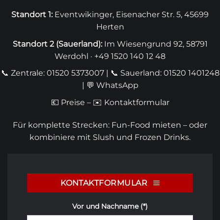
Standort 1:
Eventwikinger, Eisenacher Str. 5, 45699
Herten
Standort 2 (
Sauerland
):
Im Wiesengrund 92, 58791
Werdohl · +49 1520 140 12 48
📞 Zentrale: 01520 5373007
|
📞 Sauerland: 01520 1401248
| 💬
WhatsApp
💶
Preise
– ✉️
Kontaktformular
Für komplette Strecken:
Fun-Food mieten
– oder
kombiniere mit
Slush
und
Frozen Drinks
.
KONTAKTFORMULAR
Vor und Nachname (*)