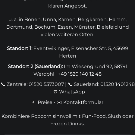
klaren Angebot.
u. a. in Bönen, Unna, Kamen, Bergkamen, Hamm,
Dortmund, Bochum, Essen, Münster, Bielefeld und
vielen weiteren Orten.
Standort 1:
Eventwikinger, Eisenacher Str. 5, 45699
Herten
Standort 2 (Sauerland):
Im Wiesengrund 92, 58791
Werdohl · +49 1520 140 12 48
📞 Zentrale: 01520 5373007
|
📞 Sauerland: 01520 1401248
| 💬
WhatsApp
💶
Preise
• ✉️
Kontaktformular
Kombiniere Popcorn sinnvoll mit
Fun-Food
,
Slush
oder
Frozen Drinks
.